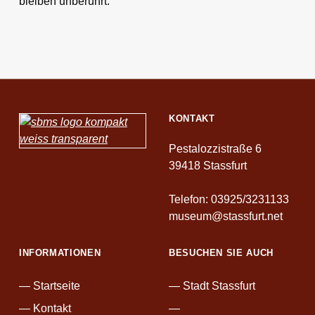
bleiben unberührt.
Skip back to main navigation
KONTAKT
Pestalozzistraße 6
39418 Stassfurt
Telefon: 03925/3231133
museum@stassfurt.net
INFORMATIONEN
BESUCHEN SIE AUCH
Startseite
Stadt Stassfurt
F
Kontakt