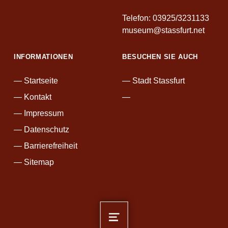
Telefon: 03925/3231133
museum@stassfurt.net
INFORMATIONEN
BESUCHEN SIE AUCH
Startseite
Stadt Stassfurt
F
Kontakt
a
Impressum
c
Datenschutz
e
b
Barrierefreiheit
o
Sitemap
o
k
MENU