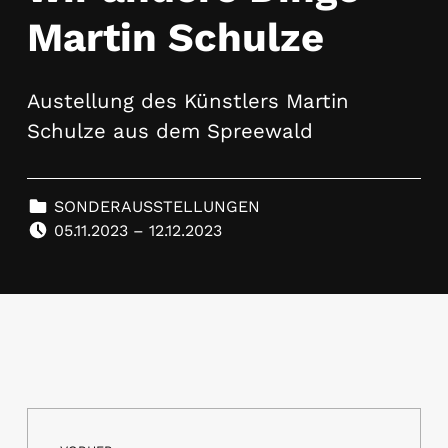
Martin Schulze
Austellung des Künstlers Martin
Schulze aus dem Spreewald
CATEGORIZED IN:
SONDERAUSSTELLUNGEN
POSTED ON:
05.11.2023 – 12.12.2023
Beitragsnavigation
Skip back to main navigation